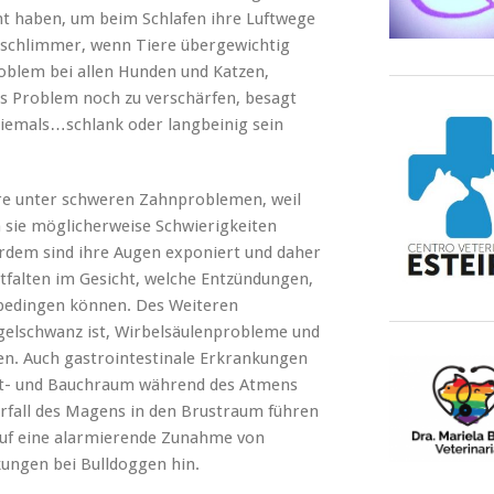
ernt haben, um beim Schlafen ihre Luftwege
 schlimmer, wenn Tiere übergewichtig
roblem bei allen Hunden und Katzen,
es Problem noch zu verschärfen, besagt
niemals…schlank oder langbeinig sein
re unter schweren Zahnproblemen, weil
h sie möglicherweise Schwierigkeiten
rdem sind ihre Augen exponiert und daher
tfalten im Gesicht, welche Entzündungen,
bedingen können. Des Weiteren
gelschwanz ist, Wirbelsäulenprobleme und
n. Auch gastrointestinale Erkrankungen
ust- und Bauchraum während des Atmens
rfall des Magens in den Brustraum führen
auf eine alarmierende Zunahme von
ungen bei Bulldoggen hin.