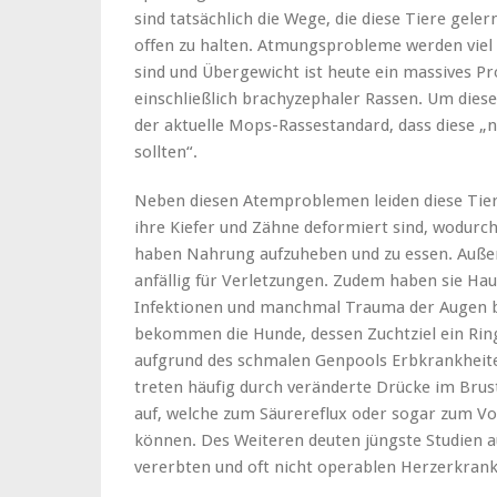
sind tatsächlich die Wege, die diese Tiere gel
offen zu halten. Atmungsprobleme werden viel
sind und Übergewicht ist heute ein massives P
einschließlich brachyzephaler Rassen. Um dies
der aktuelle Mops-Rassestandard, dass diese „
sollten“.
Neben diesen Atemproblemen leiden diese Tie
ihre Kiefer und Zähne deformiert sind, wodurc
haben Nahrung aufzuheben und zu essen. Auße
anfällig für Verletzungen. Zudem haben sie Hau
Infektionen und manchmal Trauma der Augen 
bekommen die Hunde, dessen Zuchtziel ein Rin
aufgrund des schmalen Genpools Erbkrankheite
treten häufig durch veränderte Drücke im Br
auf, welche zum Säurereflux oder sogar zum Vo
können. Des Weiteren deuten jüngste Studien 
vererbten und oft nicht operablen Herzerkrank