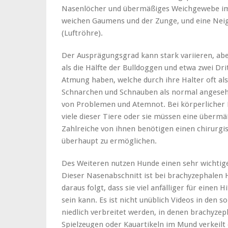
Nasenlöcher und übermäßiges Weichgewebe im
weichen Gaumens und der Zunge, und eine Neig
(Luftröhre).
Der Ausprägungsgrad kann stark variieren, ab
als die Hälfte der Bulldoggen und etwa zwei Dr
Atmung haben, welche durch ihre Halter oft a
Schnarchen und Schnauben als normal angesehe
von Problemen und Atemnot. Bei körperlicher
viele dieser Tiere oder sie müssen eine überm
Zahlreiche von ihnen benötigen einen chirurgi
überhaupt zu ermöglichen.
Des Weiteren nutzen Hunde einen sehr wichtige
Dieser Nasenabschnitt ist bei brachyzephalen
daraus folgt, dass sie viel anfälliger für einen
sein kann. Es ist nicht unüblich Videos in den s
niedlich verbreitet werden, in denen brachyze
Spielzeugen oder Kauartikeln im Mund verkeilt e