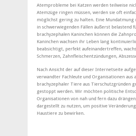
Atemprobleme bei Katzen werden teilweise ni
Atemzüge ringen müssen, werden sie oft einfac
möglichst gering zu halten. Eine Mundatmung 
in schwerwiegenden Fällen äußerst belastend f
brachyzephalen Kaninchen können die Zahnpro
Kaninchen wachsen ihr Leben lang kontinuierlic
beabsichtigt, perfekt aufeinandertreffen, wach
Schmerzen, Zahnfleischentzündungen, Abszesse
Nach Ansicht der auf dieser Internetseite aufge
verwandter Fachleute und Organisationen aus al
brachyzephaler Tiere aus Tierschutzgründen gr
gestoppt werden. Wir möchten politische Ents
Organisationen von nah und fern dazu drängen,
dargestellt zu nutzen, um positive Veränderun
Haustiere zu bewirken.