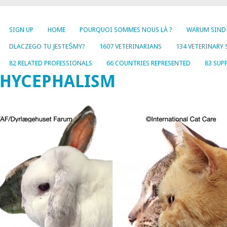
SIGN UP
HOME
POURQUOI SOMMES NOUS LÀ ?
WARUM SIND 
DLACZEGO TU JESTEŚMY?
1607 VETERINARIANS
134 VETERINARY
82 RELATED PROFESSIONALS
66 COUNTRIES REPRESENTED
83 SUP
CHYCEPHALISM